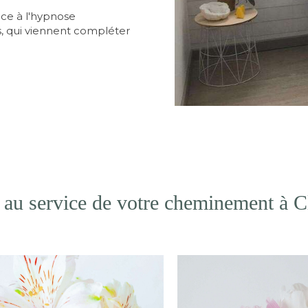
e à l'hypnose
s, qui viennent compléter
s au service de votre cheminement à 
iver vos propres
Créer de nouvelles h
sources, en douceur, pour
qui servent vos object