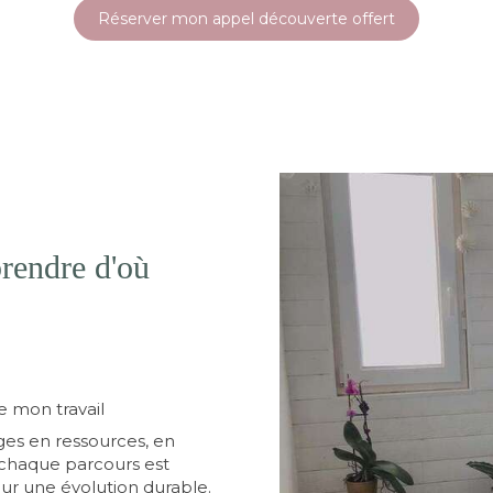
Réserver mon appel découverte offert
rendre d'où
e mon travail
ges en ressources, en
 chaque parcours est
our une évolution durable.