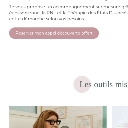
Je vous propose un accompagnement sur mesure grâc
éricksonienne, la PNL et la Thérapie des États Dissocié
cette démarche selon vos besoins.
Réserver mon appel découverte offert
Les outils mi
L'approche phare du cabinet :
Act
 les
dénouer les liens
res