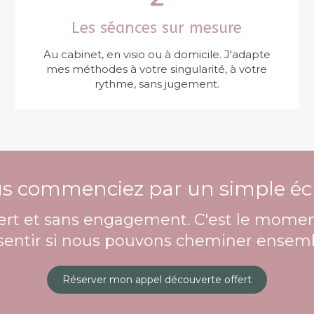
Les séances sur mesure
Au cabinet, en visio ou à domicile. J'adapte
mes méthodes à votre singularité, à votre
rythme, sans jugement.
ous commenciez par un simple é
fert et sans engagement. C'est le momen
 sentir si nous pouvons cheminer ensemb
Réserver mon appel découverte offert