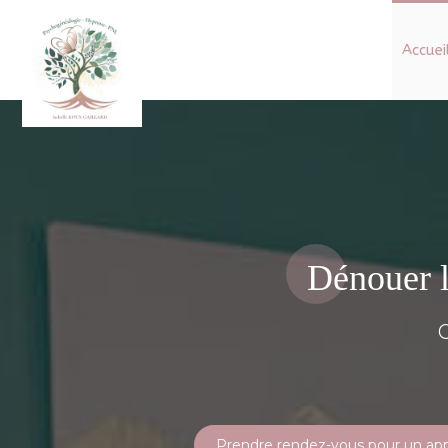
Accuei
Dénouer l
Prendre rendez-vous pour un app