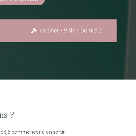
Cabinet · Visio · Domicile
ns ?
st déjà commencer à en sortir.