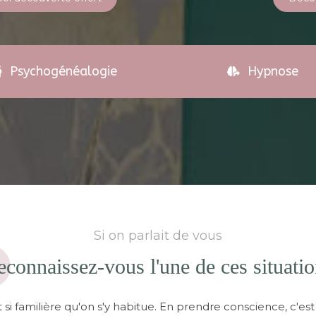
Psychogénéalogie
Hypnose
Si on parlait de vous
connaissez-vous l'une de ces situatio
nt si familière qu'on s'y habitue. En prendre conscience, c'e