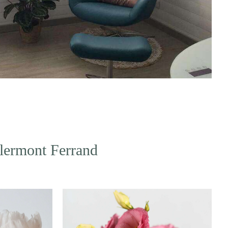
Clermont Ferrand
abitudes
Apaiser les mémoires
ifs et
douloureuses et réconcilier les