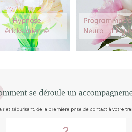
nsformer vos blocages en
reprendre la main su
iers de changement.
automatismes.
ide précédent
Hypnose
Programmatio
Découvrir cette approche
Découvrir cette ap
éricksonienne
Neuro - Lingus
omment se déroule un accompagneme
ir et sécurisant, de la première prise de contact à votre tr