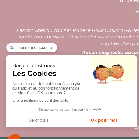
11 rue Ma
L
Les activités du cabinet Isabelle Roux Gaillard-Val
santé, mais peuvent s’inscrire dans une démarche d
souffrez d'un pr
Aucun diagnostic
,
aucun
Prendre rendez-vous
Cr