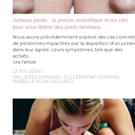
Jumeau perdu : la preuve scientifique et les clés
pour vous libérer des poids familiaux
Nous avons précédemment exploré des cas concret
de personnes impactées par la disparition d'un jume
dans leur lignée. Leurs symptômes, tels que des
achats...
Lire l'article
22 JUIL 2026
VALLIÈRES HYPNOSE -EI-CLERMONT-FERRAND -
ISABELLE ROUX GAILLARD