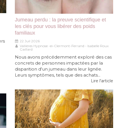
Jumeau perdu : la preuve scientifique et
les clés pour vous libérer des poids
familiaux
ers
22 Juil 2026
Vallières Hypnose -ei-Clermont-Ferrand - Isabelle Roux
Gaillard
Nous avons précédemment exploré des cas
concrets de personnes impactées par la
disparition d'un jumeau dans leur lignée.
Leurs symptômes, tels que des achats...
Lire l'article