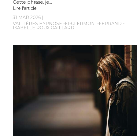
Cette phrase, je...
Lire l'article
31 MAR 2026
VALLIÈRES HYPNOSE -EI-CLERMONT-FERRAND -
ISABELLE ROUX GAILLARD