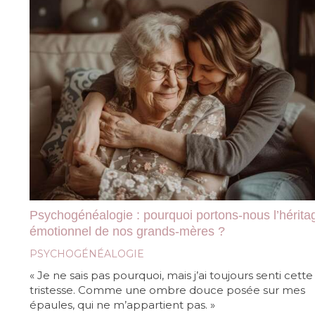
Psychogénéalogie : pourquoi portons-nous l’hérita
émotionnel de nos grands-mères ?
PSYCHOGÉNÉALOGIE
« Je ne sais pas pourquoi, mais j’ai toujours senti cette
tristesse. Comme une ombre douce posée sur mes
épaules, qui ne m’appartient pas. »