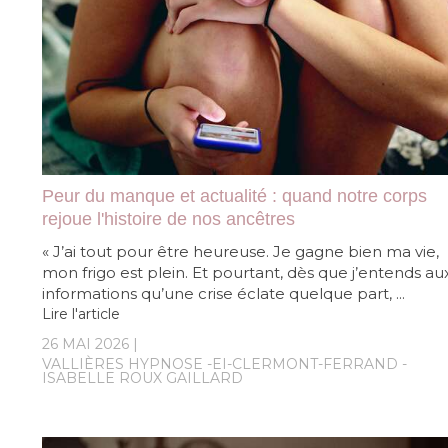
Peur du manque et actualité : quand notre corps
rejoue l'histoire de nos ancêtres
« J’ai tout pour être heureuse. Je gagne bien ma vie,
mon frigo est plein. Et pourtant, dès que j’entends au
informations qu’une crise éclate quelque part, ...
Lire l'article
26 MAI 2026
VALLIÈRES HYPNOSE -EI-CLERMONT-FERRAND -
ISABELLE ROUX GAILLARD