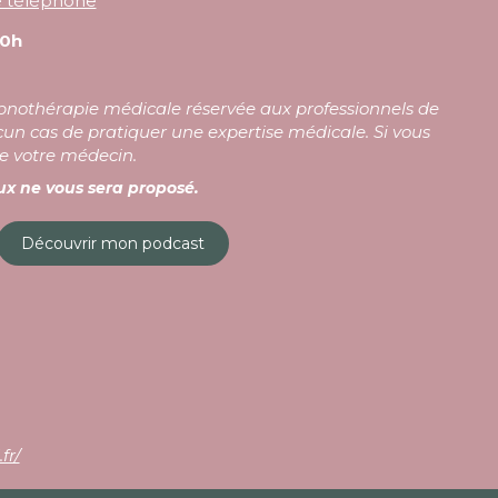
le téléphone
0h
ypnothérapie médicale réservée aux professionnels de
un cas de pratiquer une expertise médicale. Si vous
de votre médecin.
x ne vous sera proposé.
Découvrir mon podcast
fr/