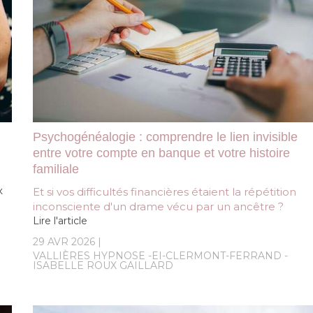
Psychogénéalogie : comprendre le lien invisible
entre votre compte en banque et votre histoire
familiale
x
Et si vos difficultés financières étaient la répétition
inconsciente d'un drame vécu par un ancêtre ?
Lire l'article
29 AVR 2026
VALLIÈRES HYPNOSE -EI-CLERMONT-FERRAND -
ISABELLE ROUX GAILLARD