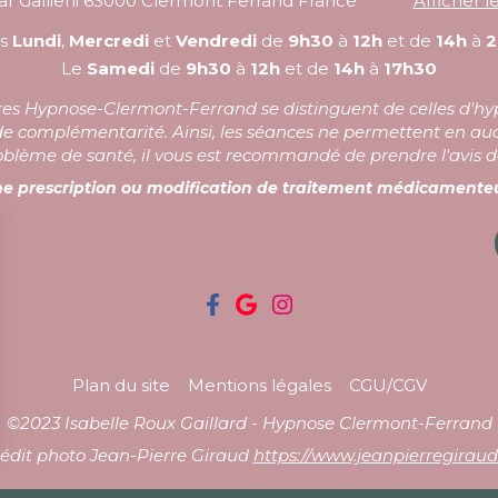
r Gallieni
63000
Clermont Ferrand
France
Afficher 
es
Lundi
,
Mercredi
et
Vendredi
de
9h30
à
12h
et de
14h
à
2
Le
Samedi
de
9h30
à
12h
et de
14h
à
17h30
lières Hypnose-Clermont-Ferrand se distinguent de celles d'h
e complémentarité. Ainsi, les séances ne permettent en auc
oblème de santé, il vous est recommandé de prendre l'avis 
e prescription ou modification de traitement médicamenteu
Plan du site
Mentions légales
CGU/CGV
©2023 Isabelle Roux Gaillard - Hypnose Clermont-Ferrand
édit photo Jean-Pierre Giraud
https://www.jeanpierregiraud.