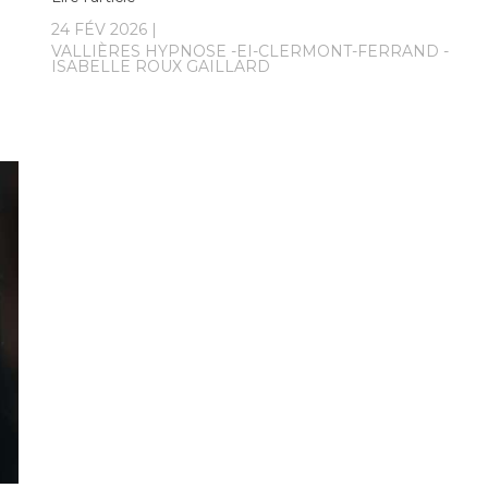
24 FÉV 2026
VALLIÈRES HYPNOSE -EI-CLERMONT-FERRAND -
ISABELLE ROUX GAILLARD