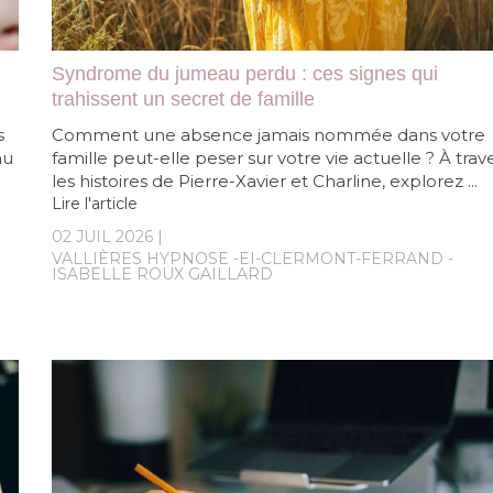
Syndrome du jumeau perdu : ces signes qui
trahissent un secret de famille
s
Comment une absence jamais nommée dans votre
au
famille peut-elle peser sur votre vie actuelle ? À trav
les histoires de Pierre-Xavier et Charline, explorez ...
Lire l'article
02 JUIL 2026
VALLIÈRES HYPNOSE -EI-CLERMONT-FERRAND -
ISABELLE ROUX GAILLARD